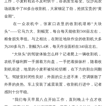
工作，小麦籽粒若不及时烘干，容易发生霉变。仅沙苑农
场就集中了80多台收割机，大家铆足了劲，抢抓宝贵的“黄
金期”。
在一众农机中，张家口农垦的收割机堪称“大块
头”——它马力大、割幅宽，每台每天能收割500亩左右，
粮食损失率低。与之相比，在附近地块作业的收割机大多
为200多马力，割幅为5.4米，每天作业面积在340亩左右。
“大块头”的驾驶体验怎么样？记者爬上一辆收割机，
农机手穆利辉一手握着方向盘，一手把着操纵杆，随着收
割机前进，地里的小麦秆被轻松切断，在下方的割台间翻
飞。驾驶室封闭性良好，外面的尘土进不来，空调驱散了
外界的炎热。车上安装了减震装置，收割机行进中，记者
感到十分平稳。
“我们每天早晨八点开始工作，直到晚上十点才收