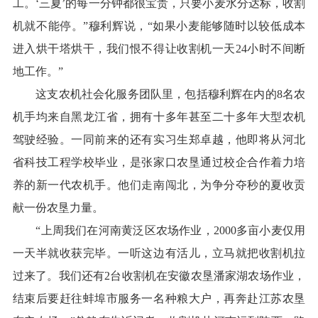
工。‘三夏’的每一分钟都很宝贵，只要小麦水分达标，收割
机就不能停。”穆利辉说，“如果小麦能够随时以较低成本
进入烘干塔烘干，我们恨不得让收割机一天24小时不间断
地工作。”
这支农机社会化服务团队里，包括穆利辉在内的8名农
机手均来自黑龙江省，拥有十多年甚至二十多年大型农机
驾驶经验。一同前来的还有实习生郑卓越，他即将从河北
省科技工程学校毕业，是张家口农垦通过校企合作着力培
养的新一代农机手。他们走南闯北，为争分夺秒的夏收贡
献一份农垦力量。
“上周我们在河南黄泛区农场作业，2000多亩小麦仅用
一天半就收获完毕。一听这边有活儿，立马就把收割机拉
过来了。我们还有2台收割机在安徽农垦潘家湖农场作业，
结束后要赶往蚌埠市服务一名种粮大户，再奔赴江苏农垦