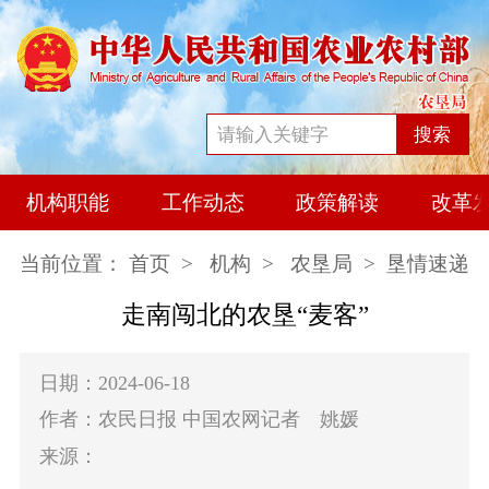
搜索
机构职能
工作动态
政策解读
改革
当前位置：
首页
>
机构
>
农垦局
> 垦情速递
走南闯北的农垦“麦客”
日期：2024-06-18
作者：农民日报 中国农网记者 姚媛
来源：