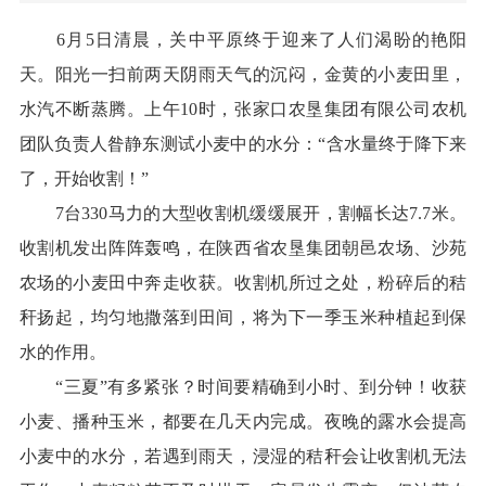
6月5日清晨，关中平原终于迎来了人们渴盼的艳阳
天。阳光一扫前两天阴雨天气的沉闷，金黄的小麦田里，
水汽不断蒸腾。上午10时，张家口农垦集团有限公司农机
团队负责人昝静东测试小麦中的水分：“含水量终于降下来
了，开始收割！”
7台330马力的大型收割机缓缓展开，割幅长达7.7米。
收割机发出阵阵轰鸣，在陕西省农垦集团朝邑农场、沙苑
农场的小麦田中奔走收获。收割机所过之处，粉碎后的秸
秆扬起，均匀地撒落到田间，将为下一季玉米种植起到保
水的作用。
“三夏”有多紧张？时间要精确到小时、到分钟！收获
小麦、播种玉米，都要在几天内完成。夜晚的露水会提高
小麦中的水分，若遇到雨天，浸湿的秸秆会让收割机无法