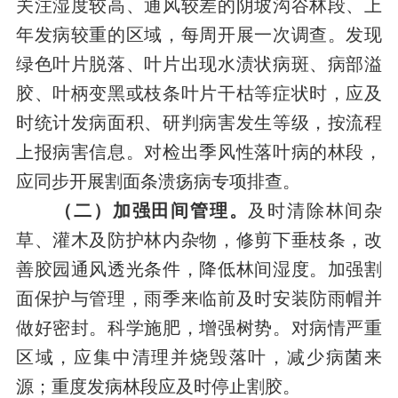
关注湿度较高、通风较差的阴坡沟谷林段、上
年发病较重的区域，每周开展一次调查。发现
绿色叶片脱落、叶片出现水渍状病斑、病部溢
胶、叶柄变黑或枝条叶片干枯等症状时，应及
时统计发病面积、研判病害发生等级，按流程
上报病害信息。对检出季风性落叶病的林段，
应同步开展割面条溃疡病专项排查。
（二）
加强
田间
管理
。
及时清除林间杂
草、灌木及防护林内杂物，修剪下垂枝条，改
善胶园通风透光条件，降低林间湿度。加强割
面保护与管理，雨季来临前及时安装防雨帽并
做好密封。科学施肥，增强树势。对病情严重
区域，应集中清理并烧毁落叶，减少病菌来
源；重度发病林段应及时停止割胶。