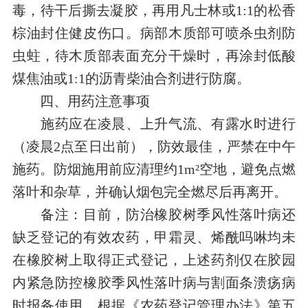
毒，待干后撕去凝胶，再用凡士林或
1
:
1
的松香
棕油封住健皮伤口。病部木质部可喷杀虫剂防
虫蛀，待木质部表面充分干燥时，再涂封低酸
煤焦油或
1
:
1
的沥青柴油合剂进行防腐。
四、用药注意事项
施药应在凌晨、上
升气流、有露水时进行
（凌晨2点至日出前），防效最佳，严禁在中午
施药。防烟施用前应清理约1m²空地，避免点燃
落叶和
杂草，并确认烟包完全燃尽后再离开。
备注：目前，防治橡胶树
季风性落叶病
还
缺乏登记的有效农药，
甲霜灵、烯酰吗啉均未
在橡胶树上
取得正式登记，上述药剂仅在胶园
内紧急防控橡胶
季风性落叶病与割面条溃疡病
时
报备使用。根据《农药登记管理办法》第五