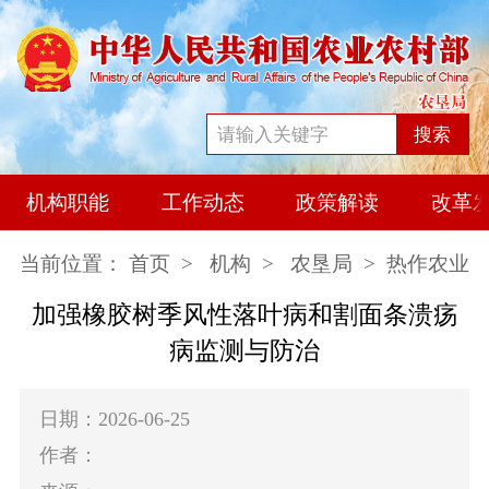
搜索
机构职能
工作动态
政策解读
改革
当前位置：
首页
>
机构
>
农垦局
> 热作农业
加强橡胶树季风性落叶病和割面条溃疡
病监测与防治
日期：2026-06-25
作者：