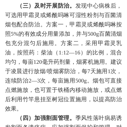
（三）
及时开展防治
。
发现中心病株后，
可选用甲霜灵或烯酰吗啉可湿性粉剂与百菌清
烟包配合防治。方案一，甲霜灵或烯酰吗啉按
照
5%
的有效成分用量添加，并与
500g百菌清烟
包充分混匀后施用。方案二，采用甲霜灵乳
油，按照药：柴油（1:12
—
16）的比例，混合
均匀，每亩120毫升药剂量，烟雾机施用。建议
于凌晨进行放烟/喷烟雾防治，每7天施用1次，
连续防治2
—
3
次，每亩施用
500g
。烟包可直接
点燃施放，也可置于铁桶内移动施放，或点燃
后利用竹竿悬挂至树冠位置施用，以提高防治
效果。
（四）加强割面管理
。
季风性落叶病易诱