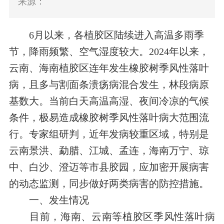
来源：
6月以来，各植胶区陆续进入高温多雨季
节，降雨频繁、空气湿度较大。2
024
年
以来
，
云南、海南植胶区连年发生橡胶树季风性落叶
病，且多与割面条溃疡病混合发生，林段病原
基数大。当前白天高温高湿、夜间冷凉
的
气候
条件，极易造成橡胶树季风性落叶病大范围流
行。专家组研判，近年发病较重区域，特别是
云南景洪、勐腊、江城、孟连，海南万宁、琼
中、白沙、澄迈等市县胶园，应加密开展病害
的动态监测，同步做好两类病害的防控措施。
一、发生情况
目前，海南、云南等植胶区季风性落叶病