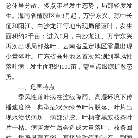
总体呈分散、多点零星发生态势，局部轻度发
生。海南省植胶区自
3
月起，万宁东兴、琼中长
征和阳江、白沙龙江等地出现局部落叶，发生
面积约
2
千亩；进入6月，白沙龙江、万宁东兴
再次出现局部落叶。云南省孟定
地区
零星出现
少量落叶。广东省高州地区首次监测到季风性
落叶病，发生面积约100亩，需重点跟踪扩散态
势。
二、危害特点
季风性落叶病在连续降雨、高湿环境下传
播速度快，典型症状为绿色叶片脱落、叶片出
现水渍状病斑、病部溢胶、叶柄变黑或枝条叶
片干枯。病害发生后会造成大量落叶、枝条回
枯，树势显著衰弱，直接导致停割减产。割面