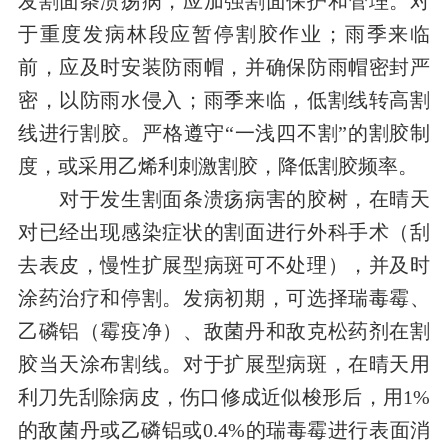
发割面条溃疡病，应加强割面保护和管理。对
于重度发病林段应暂停割胶作业；雨季来临
前，应及时安装防雨帽，并确保防雨帽密封严
密，以防雨水侵入；雨季来临，低割线转高割
线进行割胶。严格遵守“一浅四不割”的割胶制
度，或采用乙烯利刺激割胶，降低割胶频率。
对于发生割面条溃疡病害的胶树，在晴天
对已经出现感染症状的割面进行外科手术（刮
去表皮，慢性扩展型病斑可不处理），并及时
涂药治疗和停割。发病初期，可选择瑞毒霉、
乙磷铝（霉疫净）、敌菌丹和敌克松药剂在割
胶当天涂布割线。对于扩展型病斑，在晴天用
利刀先刮除病皮，伤口修成近似梭形后，用
1%
的敌菌丹或乙磷铝或
0.4%
的瑞毒霉进行表面消