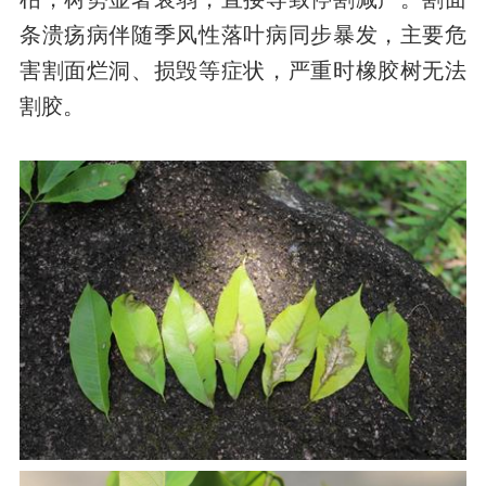
条溃疡病伴随季风性落叶病同步暴发，主要危
害割面烂洞、损毁等症状，严重时橡胶树无法
割胶。